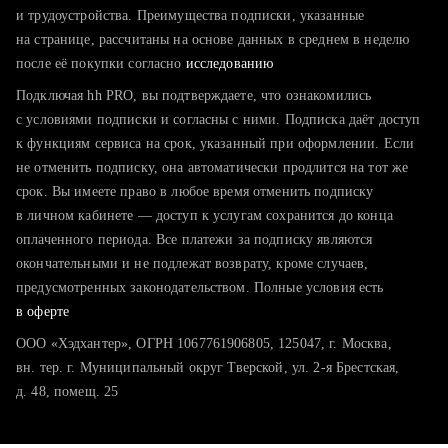
тратите много времени на поиск и вручную поднимаете
и трудоустройства. Преимущества подписки, указанные
резюме
на странице, рассчитаны на основе данных в среднем в неделю
после её покупки согласно
хотите сравнить себя с конкурентами и оценить шансы
исследованию
Подключая hh PRO, вы подтверждаете, что ознакомились
с условиями подписки и согласны с ними. Подписка даёт доступ
к функциям сервиса на срок, указанный при оформлении. Если
не отменить подписку, она автоматически продлится на тот же
срок. Вы имеете право в любое время отменить подписку
в личном кабинете — доступ к услугам сохранится до конца
оплаченного периода. Все платежи за подписку являются
окончательными и не подлежат возврату, кроме случаев,
предусмотренных законодательством. Полные условия есть
в оферте
ООО «Хэдхантер», ОГРН 1067761906805, 125047, г. Москва,
вн. тер. г. Муниципальный округ Тверской, ул. 2-я Брестская,
д. 48, помещ. 25