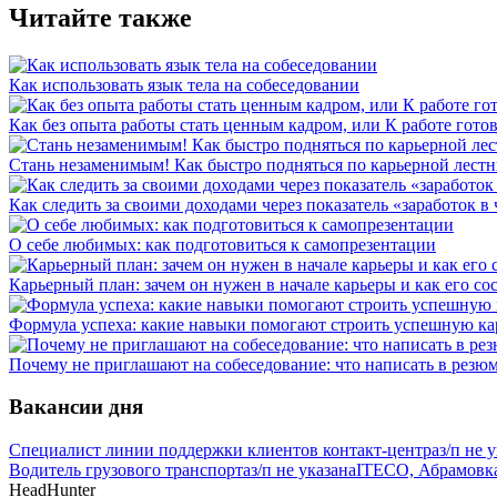
Читайте также
Как использовать язык тела на собеседовании
Как без опыта работы стать ценным кадром, или К работе готов
Стань незаменимым! Как быстро подняться по карьерной лест
Как следить за своими доходами через показатель «заработок в 
О себе любимых: как подготовиться к самопрезентации
Карьерный план: зачем он нужен в начале карьеры и как его со
Формула успеха: какие навыки помогают строить успешную ка
Почему не приглашают на собеседование: что написать в резюм
Вакансии дня
Специалист линии поддержки клиентов контакт-центра
з/п не 
Водитель грузового транспорта
з/п не указана
ITECO, Абрамовк
HeadHunter