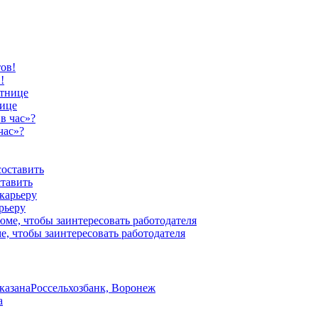
!
нице
час»?
ставить
рьеру
е, чтобы заинтересовать работодателя
указана
Россельхозбанк, Воронеж
а