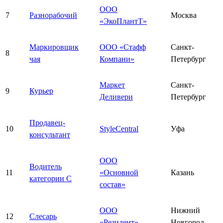
ООО
7
Разнорабочий
Москва
«ЭкоПлантТ»
Маркировщик
ООО «Стафф
Санкт-
8
чая
Компани»
Петербург
Маркет
Санкт-
9
Курьер
Деливери
Петербург
Продавец-
10
StyleCentral
Уфа
консультант
ООО
Водитель
11
«Основной
Казань
категории С
состав»
ООО
Нижний
12
Слесарь
«Резидент»
Новгород