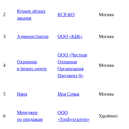
Курьер лёгких
2
КСР-КО
Москва
заказов
3
Администратор
ООО «КБК»
Москва
ООО «Частная
Охранник
Охранная
4
Москва
в бизнес-центр
Организация
Проджект-9»
5
Няня
Моя Семья
Москва
Менеджер
ООО
6
Удалённо
по продажам
«ТопБухгалтер»