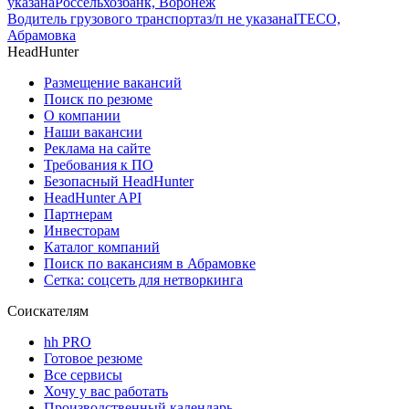
указана
Россельхозбанк, Воронеж
Водитель грузового транспорта
з/п не указана
ITECO,
Абрамовка
HeadHunter
Размещение вакансий
Поиск по резюме
О компании
Наши вакансии
Реклама на сайте
Требования к ПО
Безопасный HeadHunter
HeadHunter API
Партнерам
Инвесторам
Каталог компаний
Поиск по вакансиям в Абрамовке
Сетка: соцсеть для нетворкинга
Соискателям
hh PRO
Готовое резюме
Все сервисы
Хочу у вас работать
Производственный календарь