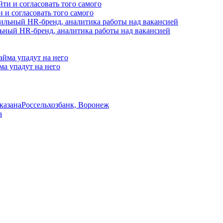
и и согласовать того самого
сильный HR-бренд, аналитика работы над вакансией
ма упадут на него
указана
Россельхозбанк, Воронеж
а