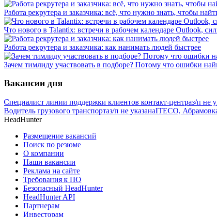
Работа рекрутера и заказчика: всё, что нужно знать, чтобы найт
Что нового в Talantix: встречи в рабочем календаре Outlook, 
Работа рекрутера и заказчика: как нанимать людей быстрее
Зачем тимлиду участвовать в подборе? Потому что ошибки най
Вакансии дня
Специалист линии поддержки клиентов контакт-центра
з/п не 
Водитель грузового транспорта
з/п не указана
ITECO, Абрамовк
HeadHunter
Размещение вакансий
Поиск по резюме
О компании
Наши вакансии
Реклама на сайте
Требования к ПО
Безопасный HeadHunter
HeadHunter API
Партнерам
Инвесторам