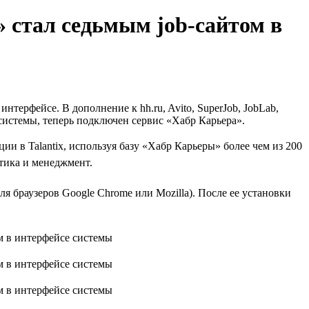
 стал седьмым job-сайтом в
нтерфейсе. В дополнение к hh.ru, Avito, SuperJob, JobLab,
е системы, теперь подключен сервис «Хабр Карьера».
 в Talantix, используя базу «Хабр Карьеры» более чем из 200
тика и менеджмент.
я браузеров Google Chrome или Mozilla). После ее установки