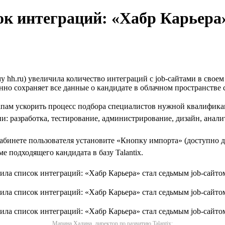
ок интеграций: «Хабр Карьера»
hh.ru) увеличила количество интеграций с job-сайтами в своем и
овенно сохраняет все данные о кандидате в облачном пространств
ам ускорить процесс подбора специалистов нужной квалификации
и: разработка, тестирование, администрирование, дизайн, анали
абинете пользователя установите «Кнопку импорта» (доступно дл
 подходящего кандидата в базу Talantix.
Марина Хадина, директор по развитию Talantix: