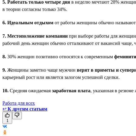
5.
Работать только четыре дня
в неделю мечтают 28% женщин
в теории согласны только 34%.
6.
Идеальным отдыхом
от работы женщины обычно называют п
7.
Местоположение компании
при выборе работы для женщин и
рабочий день женщин обычно отталкивают от вакансий чаще, 
8.
30% женщин позитивно относятся к современным
феминит
9.
Женщины заметно чаще мужчин
верят в приметы и суевер
карьерный рост или является залогом успешной сделки.
10.
Средняя ожидаемая
заработная плата
, указанная в резюме
Работа для всех
↩
К другим статьям
1