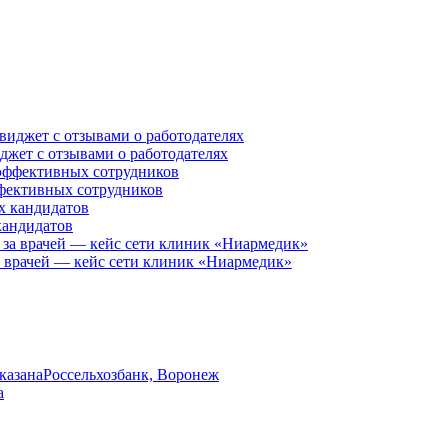
иджет с отзывами о работодателях
ффективных сотрудников
кандидатов
за врачей — кейс сети клиник «Ниармедик»
указана
Россельхозбанк, Воронеж
а