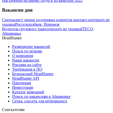
Настроение на рынке труда в III квартале 2022
Вакансии дня
Специалист линии поддержки клиентов контакт-центра
з/п не
указана
Россельхозбанк, Воронеж
Водитель грузового транспорта
з/п не указана
ITECO,
Абрамовка
HeadHunter
Размещение вакансий
Поиск по резюме
О компании
Наши вакансии
Реклама на сайте
Требования к ПО
Безопасный HeadHunter
HeadHunter API
Партнерам
Инвесторам
Каталог компаний
Поиск по вакансиям в Абрамовке
Сетка: соцсеть для нетворкинга
Соискателям