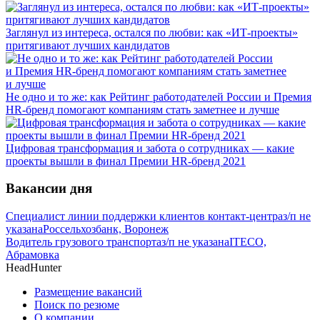
Заглянул из интереса, остался по любви: как «ИТ-проекты»
притягивают лучших кандидатов
Не одно и то же: как Рейтинг работодателей России и Премия
HR-бренд помогают компаниям стать заметнее и лучше
Цифровая трансформация и забота о сотрудниках — какие
проекты вышли в финал Премии HR-бренд 2021
Вакансии дня
Специалист линии поддержки клиентов контакт-центра
з/п не
указана
Россельхозбанк, Воронеж
Водитель грузового транспорта
з/п не указана
ITECO,
Абрамовка
HeadHunter
Размещение вакансий
Поиск по резюме
О компании