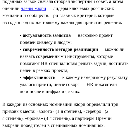
поданных заявок сначала отобрал экспертный совет, а затем
оценили
члены жюри
— лидеры ключевых российских
компаний и сообществ. Три главных критерия, которые
из года в год по-настоящему важны для принятия решения:
•
актуальность замысла
— насколько проект
полезен бизнесу и людям;
•
современность методов реализации
— можно ли
назвать современными инструменты, которые
помогают HR-специалистам решать задачи, достигать
целей в рамках проекта;
•
эффективность
— к какому измеримому результату
удалось прийти, иначе говоря — HR-показатели
до и после в цифрах и фактах.
В каждой из основных номинаций жюри определили три
призовых места: «золото» (1-я степень), «серебро» (2-
я степень), «бронза» (3-я степень), а партнёры Премии
выбрали победителей в специальных номинациях.