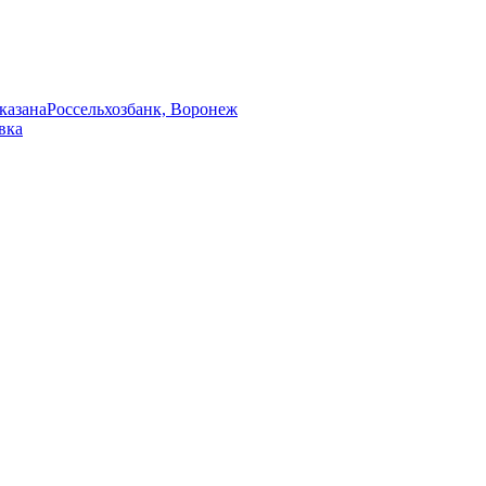
указана
Россельхозбанк, Воронеж
вка