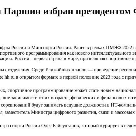
Паршин избран президентом Ф
ифры России и Минспорта России. Ранее в рамках ПМЭФ 2022 в
 спортивного программирования как нового интеллектуального 
вацию. Россия – первая страна в мире, признавшая спортивное
ьных отделения. Среди ближайших планов — проведение регион
hh.ru в открытом формате в первой половине 2023 года с приг
вых, спортивное программирование может стать новым национа
в, вне зависимости от их возраста, физических и финансовых во
 соревнований будут занимать ведущие должности в ИТ-компан
я, заместитель Министра цифрового развития, связи и массов
тра спорта России Одес Байсултанов, который курирует в ведо