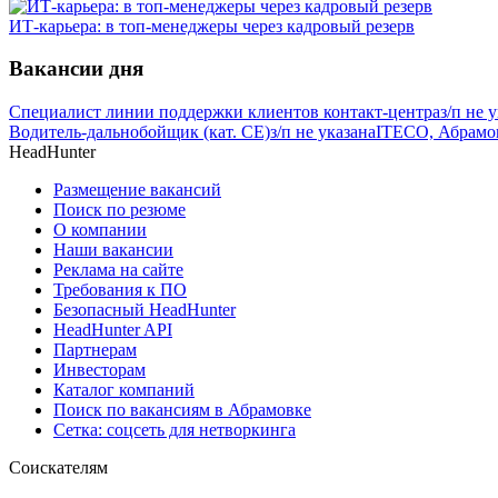
ИТ-карьера: в топ-менеджеры через кадровый резерв
Вакансии дня
Специалист линии поддержки клиентов контакт-центра
з/п не 
Водитель-дальнобойщик (кат. CE)
з/п не указана
ITECO, Абрамо
HeadHunter
Размещение вакансий
Поиск по резюме
О компании
Наши вакансии
Реклама на сайте
Требования к ПО
Безопасный HeadHunter
HeadHunter API
Партнерам
Инвесторам
Каталог компаний
Поиск по вакансиям в Абрамовке
Сетка: соцсеть для нетворкинга
Соискателям