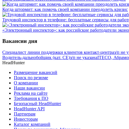
Когда штормит: как помочь своей компании преодолеть кризис
Трудовой инспектор в телефоне: бесплатные сервисы для работ
«Электронный инспектор»: как российские работодатели экон
Вакансии дня
Специалист линии поддержки клиентов контакт-центра
з/п не 
Водитель-дальнобойщик (кат. CE)
з/п не указана
ITECO, Абрамо
HeadHunter
Размещение вакансий
Поиск по резюме
О компании
Наши вакансии
Реклама на сайте
Требования к ПО
Безопасный HeadHunter
HeadHunter API
Партнерам
Инвесторам
Каталог компаний