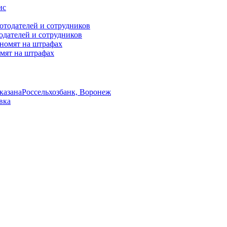
одателей и сотрудников
омят на штрафах
указана
Россельхозбанк, Воронеж
вка