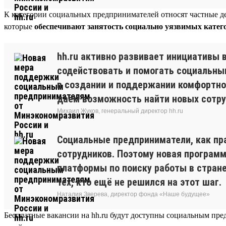
К категории социальных предпринимателей относят частные де
которые
обеспечивают занятость социально уязвимых катег
hh.ru активно развивает инициативы
содействовать и помогать социальны
в создании и поддержании комфортно
даём возможность найти новых сотруд
Михаил Жуков, генеральный директор hh.ru
Социальные предприниматели, как пр
сотрудников. Поэтому новая програм
платформы по поиску работы в стране
тех, кто ещё не решился на этот шаг.
Наталия Зверева, директор фонда «Наше будущее»
Бесплатные вакансии на hh.ru будут доступны социальным пр