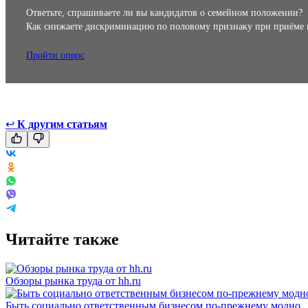
Ответьте, спрашиваете ли вы кандидатов о семейном положении?
Как снижаете дискриминацию по половому признаку при приёме 
Пройти опрос
↩
К другим статьям
Читайте также
Обзоры рынка труда от hh.ru
Быть социально ответственным бизнесом по-прежнему модно