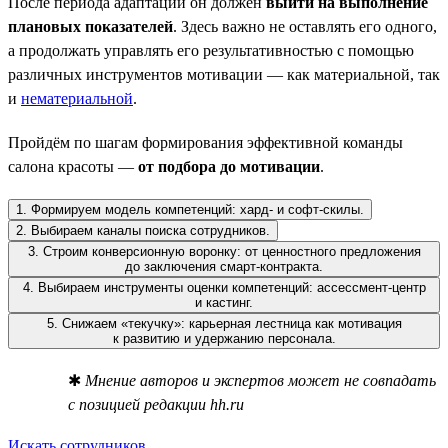
После периода адаптации он должен
выйти на выполнение
плановых показателей
. Здесь важно не оставлять его одного,
а продолжать управлять его результативностью с помощью
различных инструментов мотивации — как материальной, так
и
нематериальной
.
Пройдём по шагам формирования эффективной команды
салона красоты —
от подбора до мотивации
.
1. Формируем модель компетенций: хард- и софт-скилы.
2. Выбираем каналы поиска сотрудников.
3. Строим конверсионную воронку: от ценностного предложения
до заключения смарт-контракта.
4. Выбираем инструменты оценки компетенций: ассессмент-центр
и кастинг.
5. Снижаем «текучку»: карьерная лестница как мотивация
к развитию и удержанию персонала.
✱
Мнение авторов и экспертов может не совпадать
с позицией редакции hh.ru
Искать сотрудников