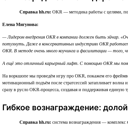
Справка hh.ru:
OKR — методика работы с целями, пом
Елена Мигунова:
— Лидером внедрения OKR в компании должен быть эйчар. «Оча
потухнуть. Даже в консервативных индустриях OKR работает 
ОKR. В методе очень много коучинга и фасилитации — того, 
А ещё это отличный карьерный лифт. С помощью OKR мы помога
На воркшопе мы проведём игру про OKR, покажем его фреймво
мотивационный подъём после стратсессий затапливает волна и
сразу в русло OKR-процесса, создавая и поддерживая единую т
Гибкое вознаграждение: долой
Справка hh.ru:
система вознаграждения — комплекс 