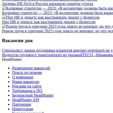
Лидеры HR-Tech в России раскрыли секреты успеха
Кадровые стратегии — 2023: «В коллективе должны быть ваши
Про HR и деньги: как выстраивать диалог с бизнесом
Рынок труда в середине 2023 года: никто не виноват, но что де
Вакансии дня
Специалист линии поддержки клиентов контакт-центра
з/п не 
Водитель грузового транспорта
з/п не указана
ITECO, Абрамовк
HeadHunter
Размещение вакансий
Поиск по резюме
О компании
Наши вакансии
Реклама на сайте
Требования к ПО
Безопасный HeadHunter
HeadHunter API
Партнерам
Инвесторам