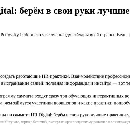
tal: берём в свои руки лучши
Petrovsky Park, и его уже очень ждут эйчары всей страны. Ведь 
оздать работающие НR-практики. Взаимодействие профессионало
 выстраивание связей, полезная информация и инсайты — вот те
рограмму саммита входят сразу три обучающих интерактивных в
ала, чем займутся участники воркшопов и какие практики попробу
на Мигунова, партнёр Scrumtrek, эксперт по организационному развитию и вознагражд