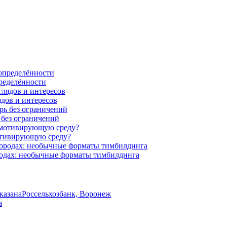
ределённости
ядов и интересов
 без ограничений
мотивирующую среду?
родах: необычные форматы тимбилдинга
указана
Россельхозбанк, Воронеж
а