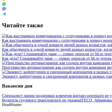
Читайте также
Как выстраивать коммуникации с сотрудниками в период неоп
Как объединить в одной команде людей разных возрастов, взгл
Как дела? Спрашивайте чаще — сервис опросов от hh.ru теперь
Пространство антивыгорания: как создать внутри компании 
Экоквест, кибертурнир и синхронный корпоратив в разных го
Вакансии дня
Специалист линии поддержки клиентов контакт-центра
з/п не 
Водитель грузового транспорта
з/п не указана
ITECO, Абрамовк
HeadHunter