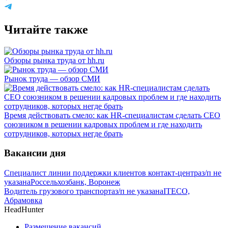
Читайте также
Обзоры рынка труда от hh.ru
Рынок труда — обзор СМИ
Время действовать смело: как HR-специалистам сделать CEO
союзником в решении кадровых проблем и где находить
сотрудников, которых негде брать
Вакансии дня
Специалист линии поддержки клиентов контакт-центра
з/п не
указана
Россельхозбанк, Воронеж
Водитель грузового транспорта
з/п не указана
ITECO,
Абрамовка
HeadHunter
Размещение вакансий