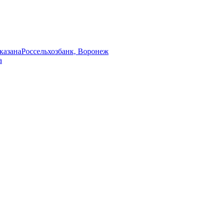
указана
Россельхозбанк, Воронеж
а