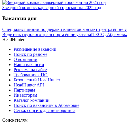
Звездный компас: карьерный гороскоп на 2025 год
Вакансии дня
Специалист линии поддержки клиентов контакт-центра
з/п не 
Водитель грузового транспорта
з/п не указана
ITECO, Абрамовк
HeadHunter
Размещение вакансий
Поиск по резюме
О компании
Наши вакансии
Реклама на сайте
Требования к ПО
Безопасный HeadHunter
HeadHunter API
Партнерам
Инвесторам
Каталог компаний
Поиск по вакансиям в Абрамовке
Сетка: соцсеть для нетворкинга
Соискателям