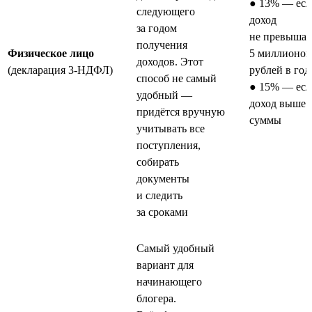
● 13% — есл
следующего
доход
за годом
не превышае
получения
Физическое лицо
5 миллионов
доходов. Этот
(декларация 3-НДФЛ)
рублей в год
способ не самый
● 15% — есл
удобный —
доход выше 
придётся вручную
суммы
учитывать все
поступления,
собирать
документы
и следить
за сроками
Самый удобный
вариант для
начинающего
блогера.