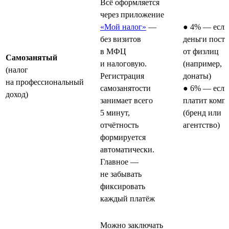
Всё оформляется
через приложение
«Мой налог»
—
● 4% — если
без визитов
деньги пост
в МФЦ
от физлиц
Самозанятый
и налоговую.
(например,
(налог
Регистрация
донаты)
на профессиональный
самозанятости
● 6% — если
доход)
занимает всего
платит комп
5 минут,
(бренд или
отчётность
агентство)
формируется
автоматически.
Главное —
не забывать
фиксировать
каждый платёж
Можно заключать