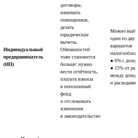
договоры,
нанимать
помощников,
делать
Можно выбр
юридические
один из двух
вычеты.
вариантов
Индивидуальный
Обязанностей
налогооблож
предприниматель
тоже становится
● 6% с доход
(ИП)
больше: нужно
● 15% от ра
вести отчётность,
между доход
платить взносы
и расходами
в пенсионный
фонд
и отслеживать
изменения
в законодательстве