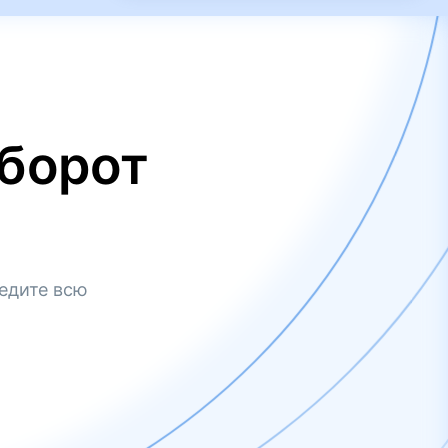
борот
едите всю