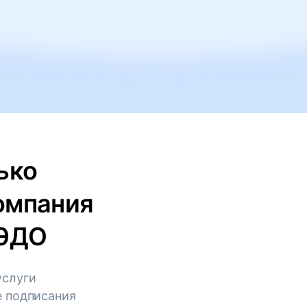
ько
омпания
КЭДО
услуги
е подписания