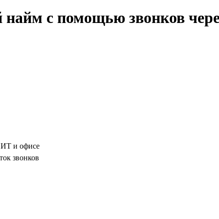
айм с помощью звонков через 
, ИТ и офисе
ток звонков