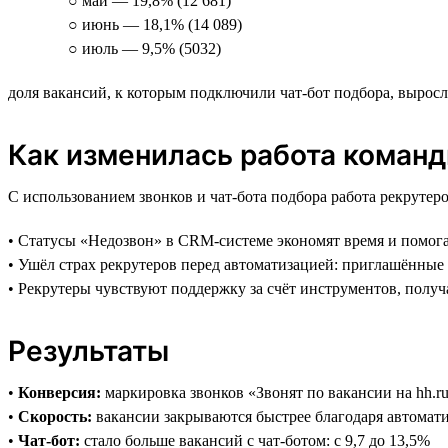
○ май — 19,8% (12 681)
○ июнь — 18,1% (14 089)
○ июль — 9,5% (5032)
доля вакансий, к которым подключили чат-бот подбора, выросла
Как изменилась работа коман
С использованием звонков и чат-бота подбора работа рекрутеро
• Статусы «Недозвон» в CRM-системе экономят время и помога
• Ушёл страх рекрутеров перед автоматизацией: приглашённы
• Рекрутеры чувствуют поддержку за счёт инструментов, пол
Результаты
•
Конверсия:
маркировка звонков «Звонят по вакансии на hh.r
•
Скорость:
вакансии закрываются быстрее благодаря автомати
•
Чат-бот:
стало больше вакансий с чат-ботом: с 9,7 до 13,5%