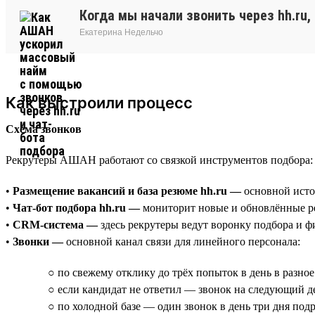
Когда мы начали звонить через hh.ru
Екатерина Недельчо
Как выстроили процесс
Схема звонков
Рекрутеры АШАН работают со связкой инструментов подбора:
•
Размещение вакансий и база резюме hh.ru —
основной исто
•
Чат-бот подбора hh.ru —
мониторит новые и обновлённые ре
•
CRM-система —
здесь рекрутеры ведут воронку подбора и фи
•
Звонки —
основной канал связи для линейного персонала:
○ по свежему отклику до трёх попыток в день в разное
○ если кандидат не ответил — звонок на следующий де
○ по холодной базе — один звонок в день три дня под