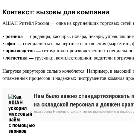
Контекст: вызовы для компании
АШАН Ритейл Россия — одна из крупнейших торговых сетей 
•
розница —
продавцы, кассиры, повара, пекари, управляющие
•
офис —
специалисты в экспертные направления (маркетинг, 
•
производство —
сотрудники производственных специальност
•
логистика —
грузчики, комплектовшики, водители погрузчи
Нагрузка рекрутеров сильно колеблется. Например, в высокий 
отлаженных процессов и надёжных инструментов команда прост
Нам было важно стандартизировать п
на складской персонал и должен сразу
Екатерина Недельчо, директор по привлечению и подбор