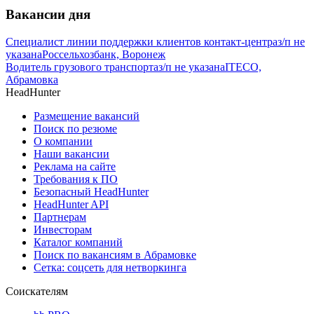
Вакансии дня
Специалист линии поддержки клиентов контакт-центра
з/п не
указана
Россельхозбанк, Воронеж
Водитель грузового транспорта
з/п не указана
ITECO,
Абрамовка
HeadHunter
Размещение вакансий
Поиск по резюме
О компании
Наши вакансии
Реклама на сайте
Требования к ПО
Безопасный HeadHunter
HeadHunter API
Партнерам
Инвесторам
Каталог компаний
Поиск по вакансиям в Абрамовке
Сетка: соцсеть для нетворкинга
Соискателям