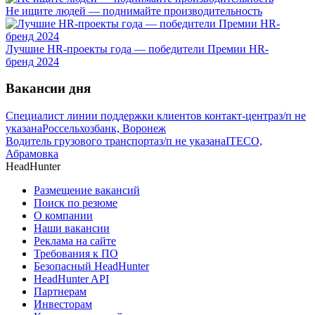
Не ищите людей — поднимайте производительность
Лучшие HR-проекты года — победители Премии HR-
бренд 2024
Вакансии дня
Специалист линии поддержки клиентов контакт-центра
з/п не
указана
Россельхозбанк, Воронеж
Водитель грузового транспорта
з/п не указана
ITECO,
Абрамовка
HeadHunter
Размещение вакансий
Поиск по резюме
О компании
Наши вакансии
Реклама на сайте
Требования к ПО
Безопасный HeadHunter
HeadHunter API
Партнерам
Инвесторам