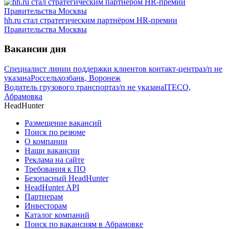
hh.ru стал стратегическим партнёром HR-премии
Правительства Москвы
Вакансии дня
Специалист линии поддержки клиентов контакт-центра
з/п не
указана
Россельхозбанк, Воронеж
Водитель грузового транспорта
з/п не указана
ITECO,
Абрамовка
HeadHunter
Размещение вакансий
Поиск по резюме
О компании
Наши вакансии
Реклама на сайте
Требования к ПО
Безопасный HeadHunter
HeadHunter API
Партнерам
Инвесторам
Каталог компаний
Поиск по вакансиям в Абрамовке