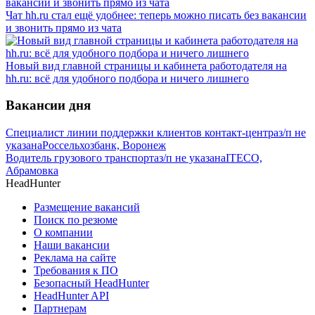
Чат hh.ru стал ещё удобнее: теперь можно писать без вакансии
и звонить прямо из чата
Новый вид главной страницы и кабинета работодателя на
hh.ru: всё для удобного подбора и ничего лишнего
Вакансии дня
Специалист линии поддержки клиентов контакт-центра
з/п не
указана
Россельхозбанк, Воронеж
Водитель грузового транспорта
з/п не указана
ITECO,
Абрамовка
HeadHunter
Размещение вакансий
Поиск по резюме
О компании
Наши вакансии
Реклама на сайте
Требования к ПО
Безопасный HeadHunter
HeadHunter API
Партнерам