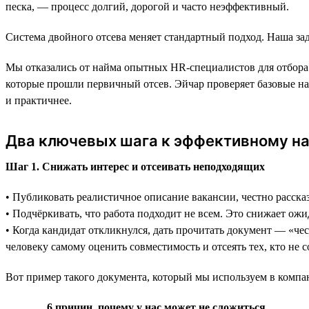
песка, — процесс долгий, дорогой и часто неэффективный.
Система двойного отсева меняет стандартный подход. Наша зад
Мы отказались от найма опытных HR-специалистов для отбора л
которые прошли первичный отсев. Эйчар проверяет базовые н
и практичнее.
Два ключевых шага к эффективному на
Шаг 1. Снижать интерес и отсеивать неподходящих
• Публиковать реалистичное описание вакансии, честно расска
• Подчёркивать, что работа подходит не всем. Это снижает ожи
• Когда кандидат откликнулся, дать прочитать документ — «чес
человеку самому оценить совместимость и отсеять тех, кто не 
Вот пример такого документа, который мы используем в компа
6 причин, почему у нас может не сложиться