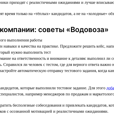
ники приходят с реалистичными ожиданиями и лучше вписывают
ят время только на «тёплых» кандидатов, а не на «холодные» об
 компании: советы «Водовоза»
ного выполнения работы
эти навыки и качества на практике. Предложите решить кейс, нап
оторый нужно выполнить тест
нимание на ответственность и внимание к деталям: выполнил ли 
сь. Справился ли человек с тестом, где для верного ответа важн
настройте автоматическую отправку тестового задания, когда ка
кандидатов, которые выполнили тестовое задание. Для этого
доба
х специалистов, например менеджеров по продажам и маркетолого
кратить бесполезные собеседования и привлекать кандидатов, к
иков с осознанной мотивацией и реалистичными ожиданиями.