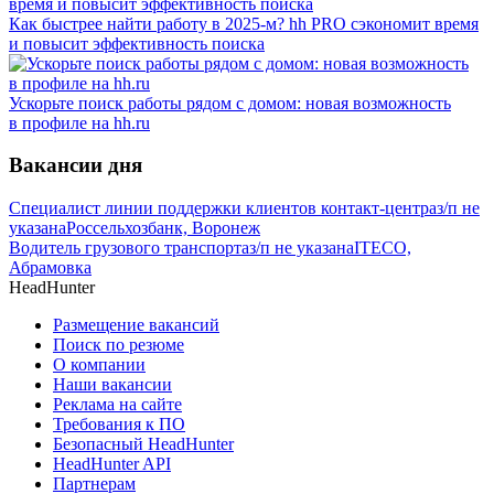
Как быстрее найти работу в 2025-м? hh PRO сэкономит время
и повысит эффективность поиска
Ускорьте поиск работы рядом с домом: новая возможность
в профиле на hh.ru
Вакансии дня
Специалист линии поддержки клиентов контакт-центра
з/п не
указана
Россельхозбанк, Воронеж
Водитель грузового транспорта
з/п не указана
ITECO,
Абрамовка
HeadHunter
Размещение вакансий
Поиск по резюме
О компании
Наши вакансии
Реклама на сайте
Требования к ПО
Безопасный HeadHunter
HeadHunter API
Партнерам