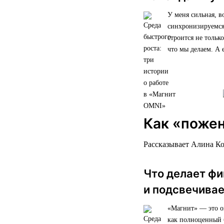
У меня сильная, в
синхронизируемся,
строится не тольк
что мы делаем. А
Как «пожен
Рассказывает Алина К
Что делает ф
и подсвечива
«Магнит» — это ог
как полноценный 