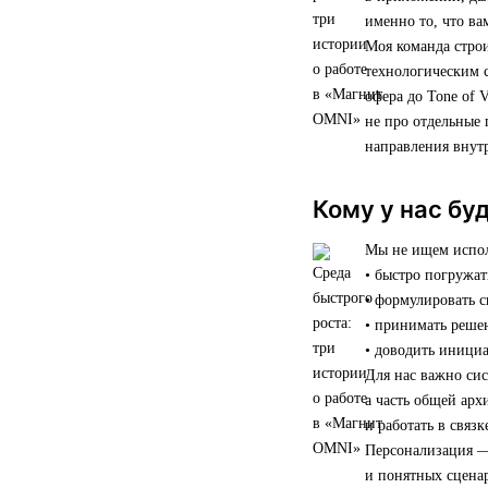
именно то, что ва
Моя команда строи
технологическим 
офера до Tone of 
не про отдельные 
направления внут
Кому у нас бу
Мы не ищем исполн
• быстро погружат
• формулировать 
• принимать реше
• доводить инициа
Для нас важно си
а часть общей арх
и работать в связ
Персонализация —
и понятных сценар