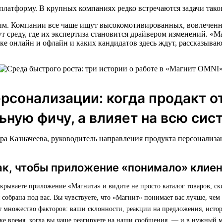
платформу. В крупных компаниях редко встречаются задачи тако
ним. Компании все чаще ищут высокомотивированных, вовлеченн
ут среду, где их экспертиза становится драйвером изменений. 
ке онлайн и офлайн и каких кандидатов здесь ждут, рассказыва
рсонализации: когда продакт о
льную фичу, а влияет на всю сис
ра Казначеева, руководитель направления продукта персонализ
ак, чтобы приложение «понимало» клие
ткрываете приложение «Магнита» и видите не просто каталог товаров, с
я собрана под вас. Вы чувствуете, что «Магнит» понимает вас лучше, чем
т множество факторов: ваши склонности, реакции на предложения, исто
же время, когда вы чаще реагируете на наши сообщения, — и в нужный 