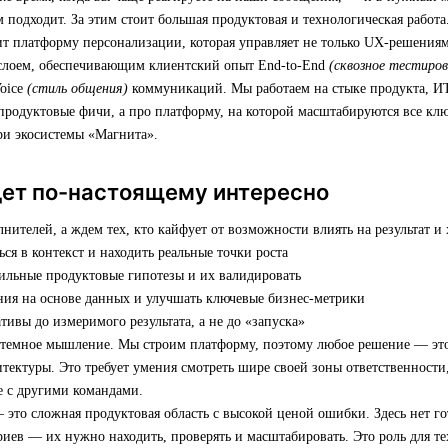
м подходит. За этим стоит большая продуктовая и технологическая работа
т платформу персонализации, которая управляет не только UX-решениям
слоем, обеспечивающим клиентский опыт End-to-End
(сквозное тестиров
Voice
(стиль общения)
коммуникаций. Мы работаем на стыке продукта, ИТ
продуктовые фичи, а про платформу, на которой масштабируются все кл
ри экосистемы «Магнита».
дет по-настоящему интересно
ителей, а ждем тех, кто кайфует от возможности влиять на результат и 
ься в контекст и находить реальные точки роста
сильные продуктовые гипотезы и их валидировать
ния на основе данных и улучшать ключевые бизнес-метрики
тивы до измеримого результата, а не до «запуска»
стемное мышление. Мы строим платформу, поэтому любое решение — это
итектуры. Это требует умения смотреть шире своей зоны ответственности
ке с другими командами.
 это сложная продуктовая область с высокой ценой ошибки. Здесь нет г
иев — их нужно находить, проверять и масштабировать. Это роль для те