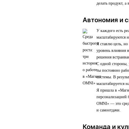
делать продукт, а 
Автономия и с
У каждого есть ре
масштабируются н
Я ставлю цель, но
уровень влияния н
решения встраива
С одной стороны, 
ты постоянно рабо
системы. В резуль
масштабируется на
Я пришла в «Магни
персонализацией б
OMNI» — это среда
и самоотдачи.
Команда и кул