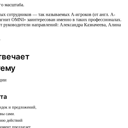
го масштаба.
ых сотрудников — так называемых А-игроков (от англ. A-
«Магнит OMNI» заинтересован именно в таких профессионалах.
ют руководители направлений: Александра Казначеева, Алина
твечает
тему
ации
нта
кидок и предложений,
 вы сами.
рию действий
момент предлагает