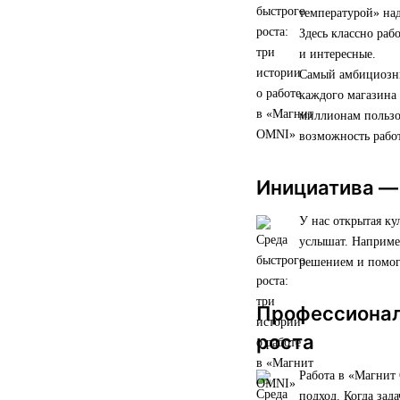
температурой» над
Здесь классно раб
и интересные.
Самый амбициозны
каждого магазина 
миллионам пользо
возможность работ
Инициатива —
У нас открытая ку
услышат. Например
решением и помог
Профессиональ
роста
Работа в «Магнит
подход. Когда за