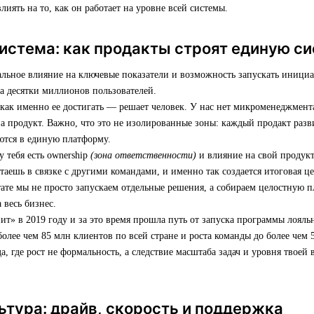
влиять на то, как он работает на уровне всей системы.
истема: как продакты строят единую с
альное влияние на ключевые показатели и возможность запускать иници
а десятки миллионов пользователей.
 как именно ее достигать — решает человек. У нас нет микроменеджмента
а продукт. Важно, что это не изолированные зоны: каждый продакт разви
ются в единую платформу.
у тебя есть ownership
(зона ответственности)
и влияние на свой продук
таешь в связке с другими командами, и именно так создается итоговая ц
тате мы не просто запускаем отдельные решения, а собираем целостную п
 весь бизнес.
т» в 2019 году и за это время прошла путь от запуска программы лояльн
олее чем 85 млн клиентов по всей стране и роста команды до более чем 
, где рост не формальность, а следствие масштаба задач и уровня твоей
ьтура: драйв, скорость и поддержка