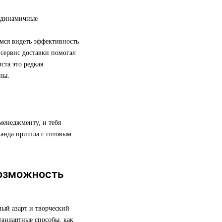
и динамичные
мся видеть эффективность
 сервис доставки помогал
ста это редкая
ны.
менеджменту, и тебя
манда пришла с готовым
возможность
ый азарт и творческий
тандартные способы, как