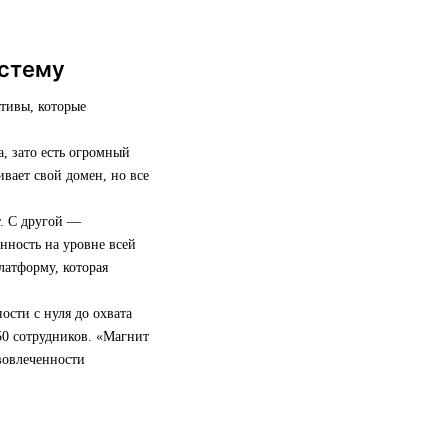
истему
ативы, которые
, зато есть огромный
вает свой домен, но все
т. С другой —
енность на уровне всей
латформу, которая
ости с нуля до охвата
50 сотрудников. «Магнит
 вовлеченности