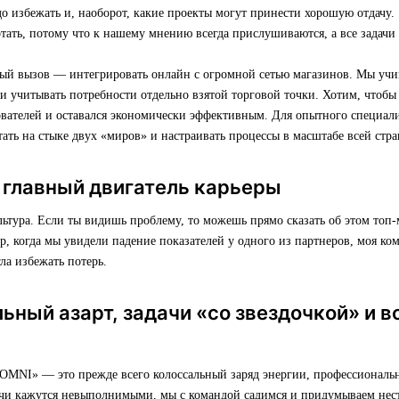
о избежать и, наоборот, какие проекты могут принести хорошую отдачу.
отать, потому что к нашему мнению всегда прислушиваются, а все задач
й вызов — интегрировать онлайн с огромной сетью магазинов. Мы учи
и учитывать потребности отдельно взятой торговой точки. Хотим, чтобы
вателей и оставался экономически эффективным. Для опытного специали
ать на стыке двух «миров» и настраивать процессы в масштабе всей стра
 главный двигатель карьеры
льтура. Если ты видишь проблему, то можешь прямо сказать об этом топ-
, когда мы увидели падение показателей у одного из партнеров, моя ко
ла избежать потерь.
ный азарт, задачи «со звездочкой» и 
 OMNI» — это прежде всего колоссальный заряд энергии, профессиональн
дачи кажутся невыполнимыми, мы с командой садимся и придумываем нес