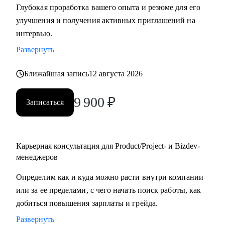
Глубокая проработка вашего опыта и резюме для его
улучшения и получения активных приглашений на
С чем помогу:
интервью.
• Создать качественное резюме «с нуля» или
Развернуть
скорректировать имеющееся с учетом карьерных целей.
• Узнать, как попасть в ТОП-компанию.
Ближайшая запись
12 августа 2026
• Подготовиться к интервью, грамотно презентовать опыт
и сформулировать ответы на сложные
9 900
₽
Записаться
вопросы.
• Сделать ревью ваших текущих навыков и наметить
стратегию карьерного развития в роли Project
manager-a.
Карьерная консультация для Product/Project- и Bizdev-
• Продактам от junior до lead расскажу, как улучшать
менеджеров
процессы и эффективно работать над
Определим как и куда можно расти внутри компании
продуктом.
или за ее пределами, с чего начать поиск работы, как
добиться повышения зарплаты и грейда.
Кому могу помочь:
Развернуть
• Тем, кто хочет войти в IT и начать строить карьеру с нуля,