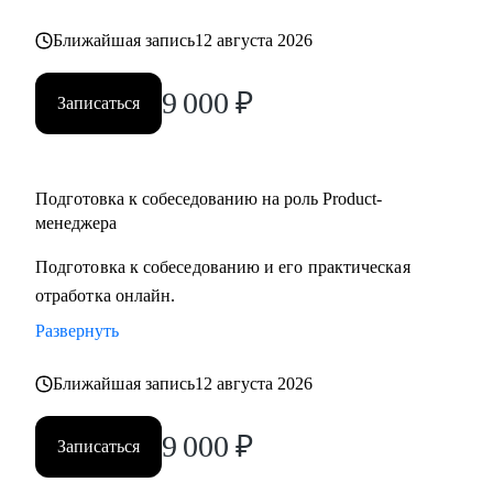
но не знает с чего начать
Ближайшая запись
12 августа 2026
• Для уже опытных специалистов в сфере Project/Product- и
Bizdev-менеджеров, которые хотят расти
9 000
₽
Записаться
Подготовка к собеседованию на роль Product-
менеджера
Подготовка к собеседованию и его практическая
отработка онлайн.
Развернуть
Ближайшая запись
12 августа 2026
9 000
₽
Записаться