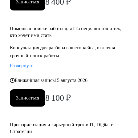
8 400
₽
Записаться
• Определим стратегию поиска подходящей роли и
развития на продуктовых и бизнес позициях.
Помощь в поиске работы для IT-специалистов и тех,
Кому могу помочь:
кто хочет ими стать
• Product-менеджерам/Владельцам продуктов;
• Руководителям проектов/Руководителям стратегических
Консультация для разбора вашего кейса, включая
проектов;
срочный поиск работы
• Менеджерам по развитию бизнеса;
Развернуть
• Специалистам по стратегии, инвестициям и консалтингу,
а также высшему и среднему менеджменту;
Ближайшая запись
15 августа 2026
• Product marketing менеджерам/Маркетологам;
• Продуктовым аналитикам/Бизнес-аналитикам;
8 100
₽
Записаться
• Всем не IT-специалистам, которые хотят перейти в IT.
Профориентация и карьерный трек в IT, Digital и
Стратегии