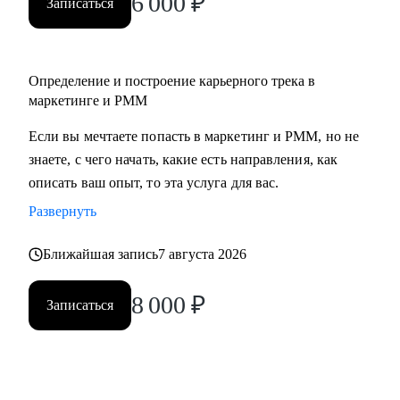
6 000
₽
Записаться
• Middle/senior специалистам в маркетинге и PMM для
получения консультаций по разного рода кейсам, по
выстраиваю карьерного.
Определение и построение карьерного трека в
• Всем, кто точно понимает, что хочет попасть в Digital-
маркетинге и PMM
маркетинг и PMM, но не знает, какие бывают направления,
с чего можно начать, в какую сторону двигаться.
Если вы мечтаете попасть в маркетинг и PMM, но не
знаете, с чего начать, какие есть направления, как
описать ваш опыт, то эта услуга для вас.
Развернуть
Ближайшая запись
7 августа 2026
8 000
₽
Записаться