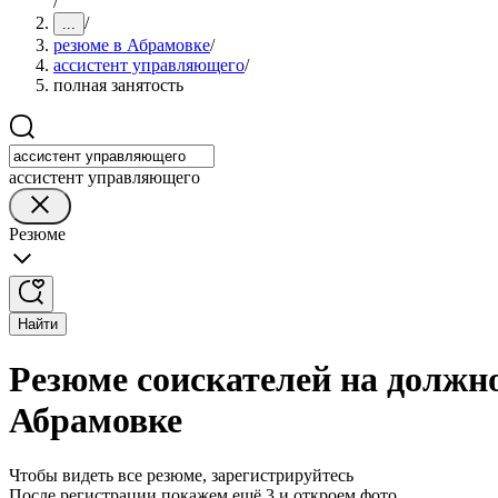
/
/
...
резюме в Абрамовке
/
ассистент управляющего
/
полная занятость
ассистент управляющего
Резюме
Найти
Резюме соискателей на должн
Абрамовке
Чтобы видеть все резюме, зарегистрируйтесь
После регистрации покажем ещё 3 и откроем фото