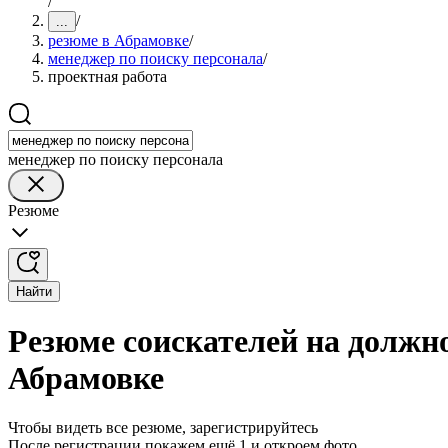
/
/
...
резюме в Абрамовке
/
менеджер по поиску персонала
/
проектная работа
менеджер по поиску персонала
Резюме
Найти
Резюме соискателей на должно
Абрамовке
Чтобы видеть все резюме, зарегистрируйтесь
После регистрации покажем ещё 1 и откроем фото