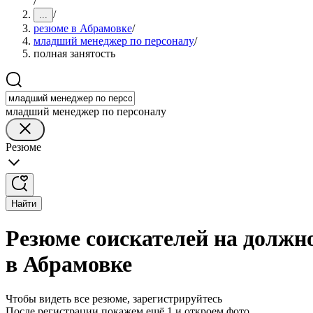
/
/
...
резюме в Абрамовке
/
младший менеджер по персоналу
/
полная занятость
младший менеджер по персоналу
Резюме
Найти
Резюме соискателей на должн
в Абрамовке
Чтобы видеть все резюме, зарегистрируйтесь
После регистрации покажем ещё 1 и откроем фото