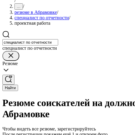
/
/
...
резюме в Абрамовке
/
специалист по отчетности
/
проектная работа
специалист по отчетности
Резюме
Найти
Резюме соискателей на должно
Абрамовке
Чтобы видеть все резюме, зарегистрируйтесь
После регистрации покажем ещё 1 и откроем фото