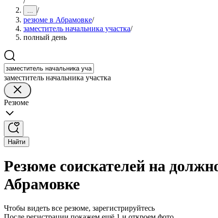
/
/
...
резюме в Абрамовке
/
заместитель начальника участка
/
полный день
заместитель начальника участка
Резюме
Найти
Резюме соискателей на должн
Абрамовке
Чтобы видеть все резюме, зарегистрируйтесь
После регистрации покажем ещё 1 и откроем фото