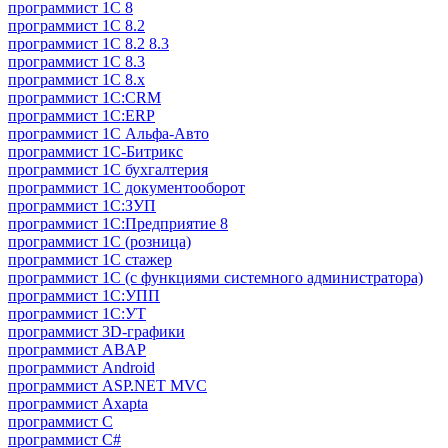
программист 1C 8
программист 1C 8.2
программист 1С 8.2 8.3
программист 1С 8.3
программист 1С 8.х
программист 1С:CRM
программист 1С:ERP
программист 1С Альфа-Авто
программист 1С-Битрикс
программист 1С бухгалтерия
программист 1С документооборот
программист 1С:ЗУП
программист 1С:Предприятие 8
программист 1С (розница)
программист 1С стажер
программист 1С (с функциями системного администратора)
программист 1С:УПП
программист 1С:УТ
программист 3D-графики
программист ABAP
программист Android
программист ASP.NET MVC
программист Axapta
программист C
программист C#