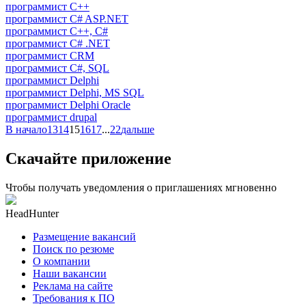
программист C++
программист C# ASP.NET
программист C++, C#
программист C# .NET
программист CRM
программист C#, SQL
программист Delphi
программист Delphi, MS SQL
программист Delphi Oracle
программист drupal
В начало
13
14
15
16
17
...
22
дальше
Скачайте приложение
Чтобы получать уведомления о приглашениях мгновенно
HeadHunter
Размещение вакансий
Поиск по резюме
О компании
Наши вакансии
Реклама на сайте
Требования к ПО