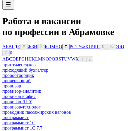
Работа и вакансии
по профессии в Абрамовке
А
Б
В
Г
Д
Е
Ж
З
И
К
Л
М
Н
О
Р
С
Т
У
Ф
Х
Ц
Ч
Ш
Э
Ю
Ё
Й
П
Щ
Ы
#
Я
A
B
C
D
E
F
G
H
I
J
K
L
M
N
O
P
Q
R
S
T
U
V
W
X
Y
Z
принт-менеджер
приходящий бухгалтер
пробоотборщик
проверяющий
провизор
провизор-аналитик
провизор в офис
провизор ЛПУ
провизор-технолог
проводник пассажирских вагонов
программист
программист 1C
программист 1C 7.7