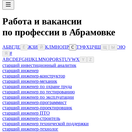
Работа и вакансии
по профессии в Абрамовке
А
Б
В
Г
Д
Е
Ж
З
И
К
Л
М
Н
О
П
Р
Т
У
Ф
Х
Ц
Ч
Ш
Э
Ю
Ё
Й
С
Щ
Ы
#
Я
A
B
C
D
E
F
G
H
I
J
K
L
M
N
O
P
Q
R
S
T
U
V
W
X
Y
Z
старший инвестиционный аналитик
старший инженер
старший инженер-конструктор
старший инженер-механик
старший инженер по охране труда
старший инженер по тестированию
старший инженер по эксплуатации
старший инженер-программист
старший инженер-проектировщик
старший инженер ПТО
старший инженер-строитель
старший инженер технической поддержки
старший инженер-технолог