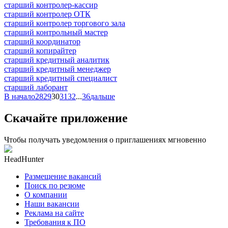
старший контролер-кассир
старший контролер ОТК
старший контролер торгового зала
старший контрольный мастер
старший координатор
старший копирайтер
старший кредитный аналитик
старший кредитный менеджер
старший кредитный специалист
старший лаборант
В начало
28
29
30
31
32
...
36
дальше
Скачайте приложение
Чтобы получать уведомления о приглашениях мгновенно
HeadHunter
Размещение вакансий
Поиск по резюме
О компании
Наши вакансии
Реклама на сайте
Требования к ПО