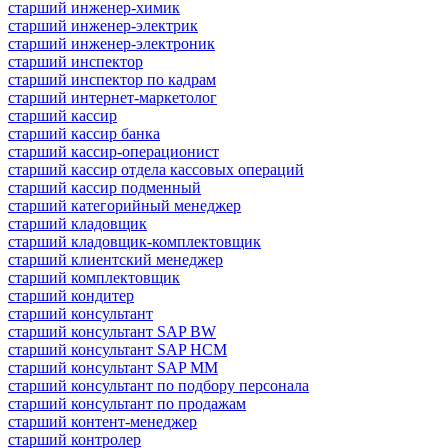
старший инженер-химик
старший инженер-электрик
старший инженер-электроник
старший инспектор
старший инспектор по кадрам
старший интернет-маркетолог
старший кассир
старший кассир банка
старший кассир-операционист
старший кассир отдела кассовых операций
старший кассир подменный
старший категорийный менеджер
старший кладовщик
старший кладовщик-комплектовщик
старший клиентский менеджер
старший комплектовщик
старший кондитер
старший консультант
старший консультант SAP BW
старший консультант SAP HCM
старший консультант SAP MM
старший консультант по подбору персонала
старший консультант по продажам
старший контент-менеджер
старший контролер