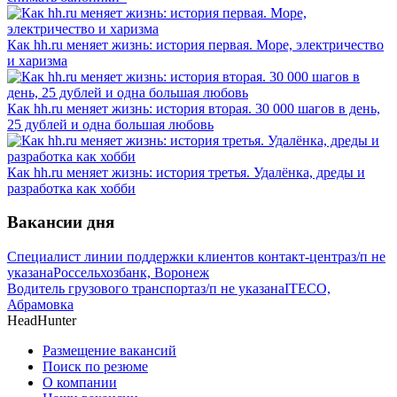
Как hh.ru меняет жизнь: история первая. Море, электричество
и харизма
Как hh.ru меняет жизнь: история вторая. 30 000 шагов в день,
25 дублей и одна большая любовь
Как hh.ru меняет жизнь: история третья. Удалёнка, дреды и
разработка как хобби
Вакансии дня
Специалист линии поддержки клиентов контакт-центра
з/п не
указана
Россельхозбанк, Воронеж
Водитель грузового транспорта
з/п не указана
ITECO,
Абрамовка
HeadHunter
Размещение вакансий
Поиск по резюме
О компании