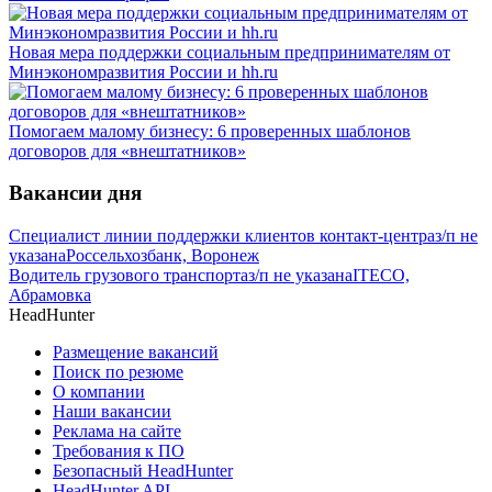
Новая мера поддержки социальным предпринимателям от
Минэкономразвития России и hh.ru
Помогаем малому бизнесу: 6 проверенных шаблонов
договоров для «внештатников»
Вакансии дня
Специалист линии поддержки клиентов контакт-центра
з/п не
указана
Россельхозбанк, Воронеж
Водитель грузового транспорта
з/п не указана
ITECO,
Абрамовка
HeadHunter
Размещение вакансий
Поиск по резюме
О компании
Наши вакансии
Реклама на сайте
Требования к ПО
Безопасный HeadHunter
HeadHunter API