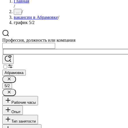
Главная
/
/
...
вакансии в Абрамовке
/
график 5/2
Профессия, должность или компания
Абрамовка
5/2
Рабочие часы
Опыт
Тип занятости