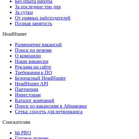
Без опыта работы
За последние три дня
За сутки
От прямых работодателей
Полная занятость
HeadHunter
Размещение вакансий
Поиск по резюме
О компании
Наши вакансии
Реклама на сайте
Требования к ПО
Безопасный HeadHunter
HeadHunter API
Партнерам
Инвесторам
Каталог компаний
Поиск по вакансиям в Абрамовке
Сетка: соцсеть для нетворкинга
Соискателям
hh PRO
Готовое резюме