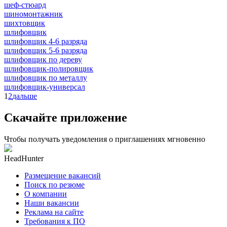
шеф-стюард
шиномонтажник
шихтовщик
шлифовщик
шлифовщик 4-6 разряда
шлифовщик 5-6 разряда
шлифовщик по дереву
шлифовщик-полировщик
шлифовщик по металлу
шлифовщик-универсал
1
2
дальше
Скачайте приложение
Чтобы получать уведомления о приглашениях мгновенно
HeadHunter
Размещение вакансий
Поиск по резюме
О компании
Наши вакансии
Реклама на сайте
Требования к ПО