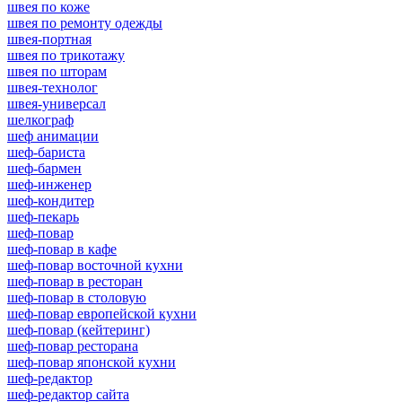
швея по коже
швея по ремонту одежды
швея-портная
швея по трикотажу
швея по шторам
швея-технолог
швея-универсал
шелкограф
шеф анимации
шеф-бариста
шеф-бармен
шеф-инженер
шеф-кондитер
шеф-пекарь
шеф-повар
шеф-повар в кафе
шеф-повар восточной кухни
шеф-повар в ресторан
шеф-повар в столовую
шеф-повар европейской кухни
шеф-повар (кейтеринг)
шеф-повар ресторана
шеф-повар японской кухни
шеф-редактор
шеф-редактор сайта