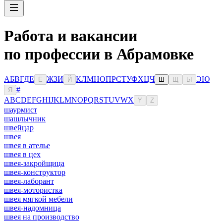
Работа и вакансии
по профессии в Абрамовке
А
Б
В
Г
Д
Е
Ж
З
И
К
Л
М
Н
О
П
Р
С
Т
У
Ф
Х
Ц
Ч
Э
Ю
Ё
Й
Ш
Щ
Ы
#
Я
A
B
C
D
E
F
G
H
I
J
K
L
M
N
O
P
Q
R
S
T
U
V
W
X
Y
Z
шаурмист
шашлычник
швейцар
швея
швея в ателье
швея в цех
швея-закройщица
швея-конструктор
швея-лаборант
швея-мотористка
швея мягкой мебели
швея-надомница
швея на производство