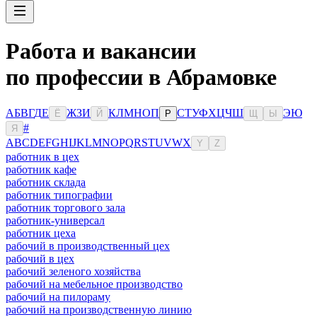
Работа и вакансии
по профессии в Абрамовке
А
Б
В
Г
Д
Е
Ж
З
И
К
Л
М
Н
О
П
С
Т
У
Ф
Х
Ц
Ч
Ш
Э
Ю
Ё
Й
Р
Щ
Ы
#
Я
A
B
C
D
E
F
G
H
I
J
K
L
M
N
O
P
Q
R
S
T
U
V
W
X
Y
Z
работник в цех
работник кафе
работник склада
работник типографии
работник торгового зала
работник-универсал
работник цеха
рабочий в производственный цех
рабочий в цех
рабочий зеленого хозяйства
рабочий на мебельное производство
рабочий на пилораму
рабочий на производственную линию