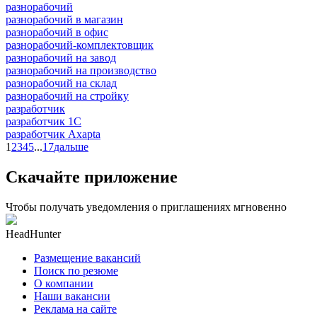
разнорабочий
разнорабочий в магазин
разнорабочий в офис
разнорабочий-комплектовщик
разнорабочий на завод
разнорабочий на производство
разнорабочий на склад
разнорабочий на стройку
разработчик
разработчик 1C
разработчик Axapta
1
2
3
4
5
...
17
дальше
Скачайте приложение
Чтобы получать уведомления о приглашениях мгновенно
HeadHunter
Размещение вакансий
Поиск по резюме
О компании
Наши вакансии
Реклама на сайте