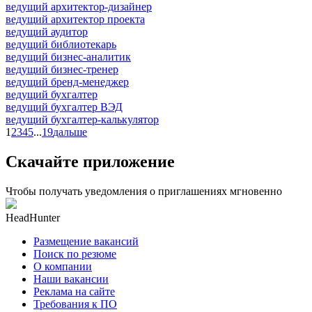
ведущий архитектор-дизайнер
ведущий архитектор проекта
ведущий аудитор
ведущий библиотекарь
ведущий бизнес-аналитик
ведущий бизнес-тренер
ведущий бренд-менеджер
ведущий бухгалтер
ведущий бухгалтер ВЭД
ведущий бухгалтер-калькулятор
1
2
3
4
5
...
19
дальше
Скачайте приложение
Чтобы получать уведомления о приглашениях мгновенно
HeadHunter
Размещение вакансий
Поиск по резюме
О компании
Наши вакансии
Реклама на сайте
Требования к ПО