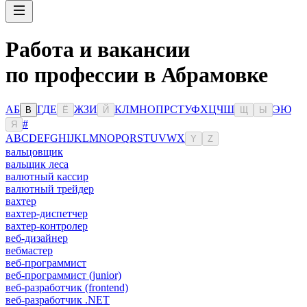
Работа и вакансии
по профессии в Абрамовке
А
Б
Г
Д
Е
Ж
З
И
К
Л
М
Н
О
П
Р
С
Т
У
Ф
Х
Ц
Ч
Ш
Э
Ю
В
Ё
Й
Щ
Ы
#
Я
A
B
C
D
E
F
G
H
I
J
K
L
M
N
O
P
Q
R
S
T
U
V
W
X
Y
Z
вальцовщик
вальщик леса
валютный кассир
валютный трейдер
вахтер
вахтер-диспетчер
вахтер-контролер
веб-дизайнер
вебмастер
веб-программист
веб-программист (junior)
веб-разработчик (frontend)
веб-разработчик .NET