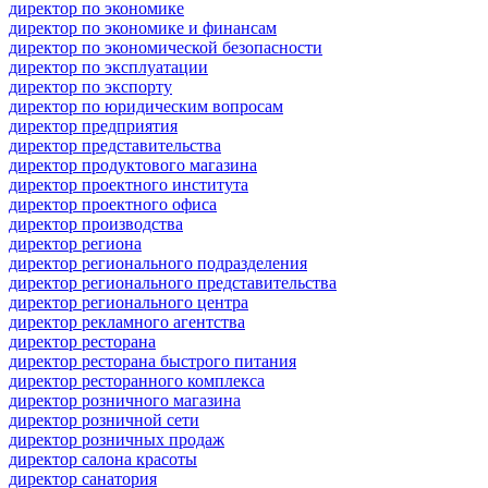
директор по экономике
директор по экономике и финансам
директор по экономической безопасности
директор по эксплуатации
директор по экспорту
директор по юридическим вопросам
директор предприятия
директор представительства
директор продуктового магазина
директор проектного института
директор проектного офиса
директор производства
директор региона
директор регионального подразделения
директор регионального представительства
директор регионального центра
директор рекламного агентства
директор ресторана
директор ресторана быстрого питания
директор ресторанного комплекса
директор розничного магазина
директор розничной сети
директор розничных продаж
директор салона красоты
директор санатория