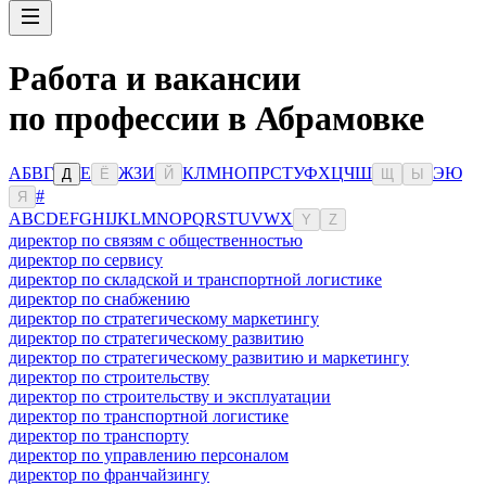
Работа и вакансии
по профессии в Абрамовке
А
Б
В
Г
Е
Ж
З
И
К
Л
М
Н
О
П
Р
С
Т
У
Ф
Х
Ц
Ч
Ш
Э
Ю
Д
Ё
Й
Щ
Ы
#
Я
A
B
C
D
E
F
G
H
I
J
K
L
M
N
O
P
Q
R
S
T
U
V
W
X
Y
Z
директор по связям с общественностью
директор по сервису
директор по складской и транспортной логистике
директор по снабжению
директор по стратегическому маркетингу
директор по стратегическому развитию
директор по стратегическому развитию и маркетингу
директор по строительству
директор по строительству и эксплуатации
директор по транспортной логистике
директор по транспорту
директор по управлению персоналом
директор по франчайзингу