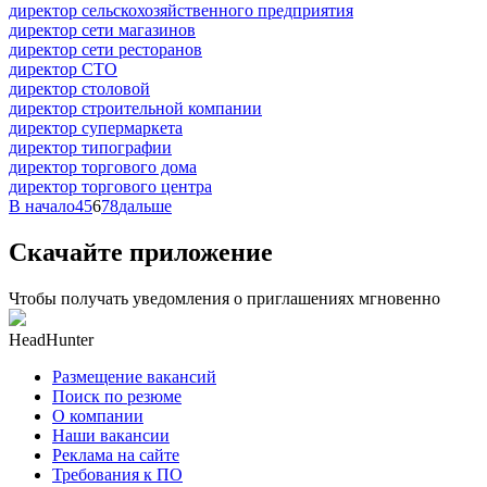
директор сельскохозяйственного предприятия
директор сети магазинов
директор сети ресторанов
директор СТО
директор столовой
директор строительной компании
директор супермаркета
директор типографии
директор торгового дома
директор торгового центра
В начало
4
5
6
7
8
дальше
Скачайте приложение
Чтобы получать уведомления о приглашениях мгновенно
HeadHunter
Размещение вакансий
Поиск по резюме
О компании
Наши вакансии
Реклама на сайте
Требования к ПО