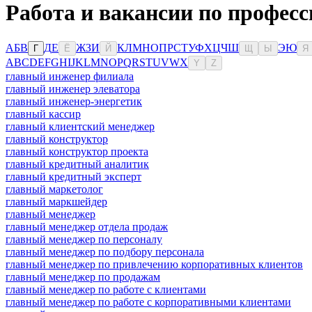
Работа и вакансии по професс
А
Б
В
Д
Е
Ж
З
И
К
Л
М
Н
О
П
Р
С
Т
У
Ф
Х
Ц
Ч
Ш
Э
Ю
Г
Ё
Й
Щ
Ы
Я
A
B
C
D
E
F
G
H
I
J
K
L
M
N
O
P
Q
R
S
T
U
V
W
X
Y
Z
главный инженер филиала
главный инженер элеватора
главный инженер-энергетик
главный кассир
главный клиентский менеджер
главный конструктор
главный конструктор проекта
главный кредитный аналитик
главный кредитный эксперт
главный маркетолог
главный маркшейдер
главный менеджер
главный менеджер отдела продаж
главный менеджер по персоналу
главный менеджер по подбору персонала
главный менеджер по привлечению корпоративных клиентов
главный менеджер по продажам
главный менеджер по работе с клиентами
главный менеджер по работе с корпоративными клиентами