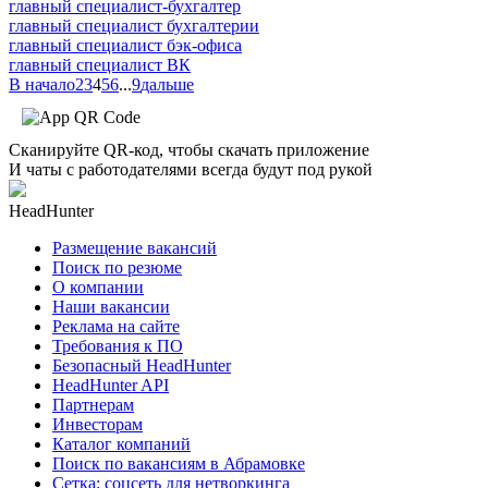
главный специалист-бухгалтер
главный специалист бухгалтерии
главный специалист бэк-офиса
главный специалист ВК
В начало
2
3
4
5
6
...
9
дальше
Сканируйте QR-код, чтобы скачать приложение
И чаты с работодателями всегда будут под рукой
HeadHunter
Размещение вакансий
Поиск по резюме
О компании
Наши вакансии
Реклама на сайте
Требования к ПО
Безопасный HeadHunter
HeadHunter API
Партнерам
Инвесторам
Каталог компаний
Поиск по вакансиям в Абрамовке
Сетка: соцсеть для нетворкинга