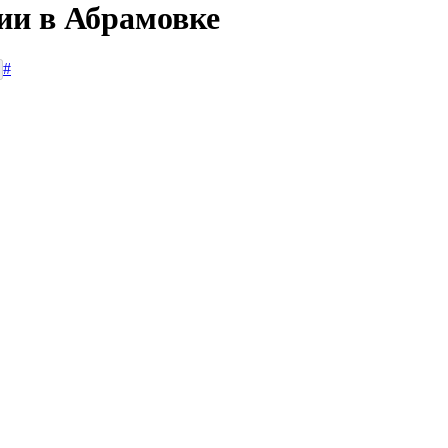
ии в Абрамовке
#