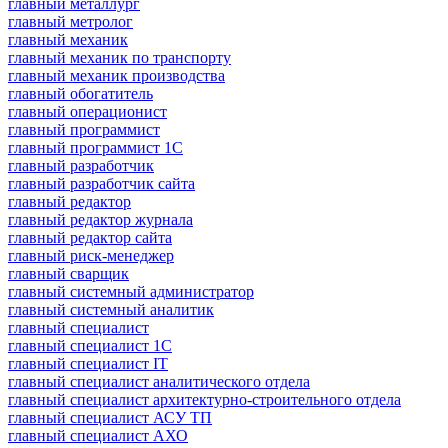
главный металлург
главный метролог
главный механик
главный механик по транспорту
главный механик производства
главный обогатитель
главный операционист
главный программист
главный программист 1С
главный разработчик
главный разработчик сайта
главный редактор
главный редактор журнала
главный редактор сайта
главный риск-менеджер
главный сварщик
главный системный администратор
главный системный аналитик
главный специалист
главный специалист 1С
главный специалист IT
главный специалист аналитического отдела
главный специалист архитектурно-строительного отдела
главный специалист АСУ ТП
главный специалист АХО