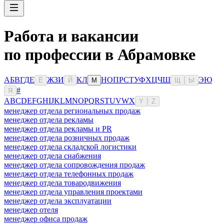
Работа и вакансии
по профессии в Абрамовке
А
Б
В
Г
Д
Е
Ж
З
И
К
Л
Н
О
П
Р
С
Т
У
Ф
Х
Ц
Ч
Ш
Э
Ю
Ё
Й
М
Щ
Ы
#
Я
A
B
C
D
E
F
G
H
I
J
K
L
M
N
O
P
Q
R
S
T
U
V
W
X
Y
Z
менеджер отдела региональных продаж
менеджер отдела рекламы
менеджер отдела рекламы и PR
менеджер отдела розничных продаж
менеджер отдела складской логистики
менеджер отдела снабжения
менеджер отдела сопровождения продаж
менеджер отдела телефонных продаж
менеджер отдела товародвижения
менеджер отдела управления проектами
менеджер отдела эксплуатации
менеджер отеля
менеджер офиса продаж