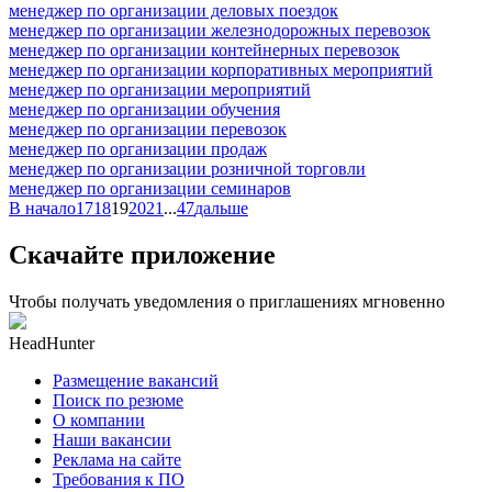
менеджер по организации деловых поездок
менеджер по организации железнодорожных перевозок
менеджер по организации контейнерных перевозок
менеджер по организации корпоративных мероприятий
менеджер по организации мероприятий
менеджер по организации обучения
менеджер по организации перевозок
менеджер по организации продаж
менеджер по организации розничной торговли
менеджер по организации семинаров
В начало
17
18
19
20
21
...
47
дальше
Скачайте приложение
Чтобы получать уведомления о приглашениях мгновенно
HeadHunter
Размещение вакансий
Поиск по резюме
О компании
Наши вакансии
Реклама на сайте
Требования к ПО