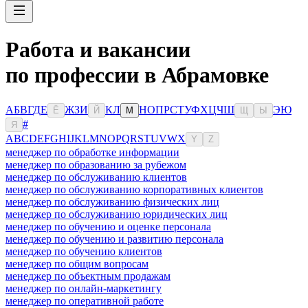
Работа и вакансии
по профессии в Абрамовке
А
Б
В
Г
Д
Е
Ж
З
И
К
Л
Н
О
П
Р
С
Т
У
Ф
Х
Ц
Ч
Ш
Э
Ю
Ё
Й
М
Щ
Ы
#
Я
A
B
C
D
E
F
G
H
I
J
K
L
M
N
O
P
Q
R
S
T
U
V
W
X
Y
Z
менеджер по обработке информации
менеджер по образованию за рубежом
менеджер по обслуживанию клиентов
менеджер по обслуживанию корпоративных клиентов
менеджер по обслуживанию физических лиц
менеджер по обслуживанию юридических лиц
менеджер по обучению и оценке персонала
менеджер по обучению и развитию персонала
менеджер по обучению клиентов
менеджер по общим вопросам
менеджер по объектным продажам
менеджер по онлайн-маркетингу
менеджер по оперативной работе