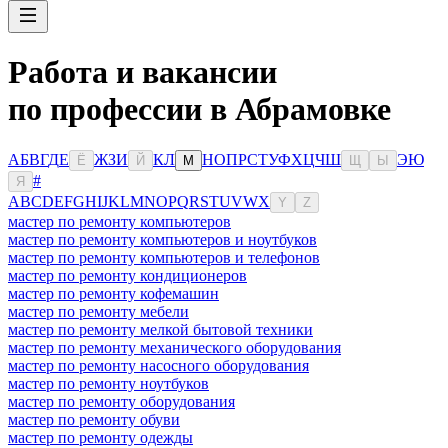
Работа и вакансии
по профессии в Абрамовке
А
Б
В
Г
Д
Е
Ж
З
И
К
Л
Н
О
П
Р
С
Т
У
Ф
Х
Ц
Ч
Ш
Э
Ю
Ё
Й
М
Щ
Ы
#
Я
A
B
C
D
E
F
G
H
I
J
K
L
M
N
O
P
Q
R
S
T
U
V
W
X
Y
Z
мастер по ремонту компьютеров
мастер по ремонту компьютеров и ноутбуков
мастер по ремонту компьютеров и телефонов
мастер по ремонту кондиционеров
мастер по ремонту кофемашин
мастер по ремонту мебели
мастер по ремонту мелкой бытовой техники
мастер по ремонту механического оборудования
мастер по ремонту насосного оборудования
мастер по ремонту ноутбуков
мастер по ремонту оборудования
мастер по ремонту обуви
мастер по ремонту одежды