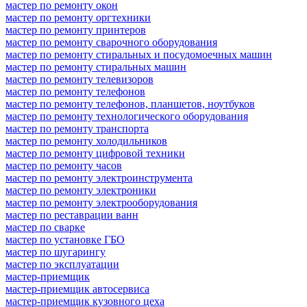
мастер по ремонту окон
мастер по ремонту оргтехники
мастер по ремонту принтеров
мастер по ремонту сварочного оборудования
мастер по ремонту стиральных и посудомоечных машин
мастер по ремонту стиральных машин
мастер по ремонту телевизоров
мастер по ремонту телефонов
мастер по ремонту телефонов, планшетов, ноутбуков
мастер по ремонту технологического оборудования
мастер по ремонту транспорта
мастер по ремонту холодильников
мастер по ремонту цифровой техники
мастер по ремонту часов
мастер по ремонту электроинструмента
мастер по ремонту электроники
мастер по ремонту электрооборудования
мастер по реставрации ванн
мастер по сварке
мастер по установке ГБО
мастер по шугарингу
мастер по эксплуатации
мастер-приемщик
мастер-приемщик автосервиса
мастер-приемщик кузовного цеха