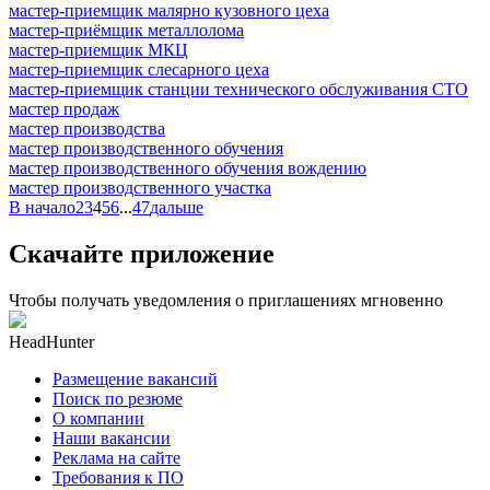
мастер-приемщик малярно кузовного цеха
мастер-приёмщик металлолома
мастер-приемщик МКЦ
мастер-приемщик слесарного цеха
мастер-приемщик станции технического обслуживания СТО
мастер продаж
мастер производства
мастер производственного обучения
мастер производственного обучения вождению
мастер производственного участка
В начало
2
3
4
5
6
...
47
дальше
Скачайте приложение
Чтобы получать уведомления о приглашениях мгновенно
HeadHunter
Размещение вакансий
Поиск по резюме
О компании
Наши вакансии
Реклама на сайте
Требования к ПО