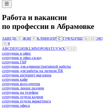
Работа и вакансии
по профессии в Абрамовке
А
Б
В
Г
Д
Е
Ж
З
И
К
Л
М
Н
О
П
Р
Т
У
Ф
Х
Ц
Ч
Ш
Э
Ю
Ё
Й
С
Щ
Ы
#
Я
A
B
C
D
E
F
G
H
I
J
K
L
M
N
O
P
Q
R
S
T
U
V
W
X
Y
Z
сотрудник в офис
сотрудник в офис-склад
сотрудник ГБР
сотрудник для административной работы
сотрудник для работы на личном ПК
сотрудник интернет-магазина
сотрудник кафе
сотрудник колл-центра
сотрудник линии раздачи
сотрудник на телефон
сотрудник отдела кадров
сотрудник отдела маркетинга
сотрудник офиса