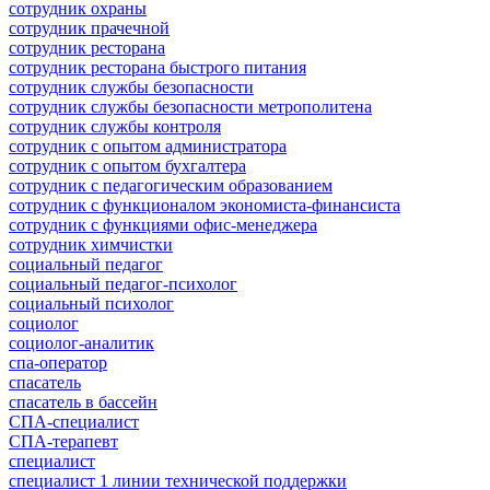
сотрудник охраны
сотрудник прачечной
сотрудник ресторана
сотрудник ресторана быстрого питания
сотрудник службы безопасности
сотрудник службы безопасности метрополитена
сотрудник службы контроля
сотрудник с опытом администратора
сотрудник с опытом бухгалтера
сотрудник с педагогическим образованием
сотрудник с функционалом экономиста-финансиста
сотрудник с функциями офис-менеджера
сотрудник химчистки
социальный педагог
социальный педагог-психолог
социальный психолог
социолог
социолог-аналитик
спа-оператор
спасатель
спасатель в бассейн
СПА-специалист
СПА-терапевт
специалист
специалист 1 линии технической поддержки