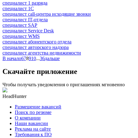
специалист 1 разряда
специалист 1С
специалист call-центра исходящие звонки
специалист IT-отдела
специалист SAP
специалист Service Desk
специалист WMS
специалист абонентского отдела
специалист авторского надзора
специалист агентства недвижимости
В начало
6
7
8
9
10
...
36
дальше
Скачайте приложение
Чтобы получать уведомления о приглашениях мгновенно
HeadHunter
Размещение вакансий
Поиск по резюме
О компании
Наши вакансии
Реклама на сайте
Требования к ПО