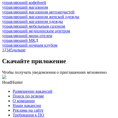
управляющий кофейней
управляющий магазином
управляющий магазином автозапчастей
управляющий магазином женской одежды
управляющий магазином одежды
управляющий мебельным салоном
управляющий медицинским центром
управляющий мини-отелем
управляющий МКД
управляющий ночным клубом
1
2
3
4
5
дальше
Скачайте приложение
Чтобы получать уведомления о приглашениях мгновенно
HeadHunter
Размещение вакансий
Поиск по резюме
О компании
Наши вакансии
Реклама на сайте
Требования к ПО