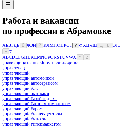
Работа и вакансии
по профессии в Абрамовке
А
Б
В
Г
Д
Е
Ж
З
И
К
Л
М
Н
О
П
Р
С
Т
Ф
Х
Ц
Ч
Ш
Э
Ю
Ё
Й
У
Щ
Ы
#
Я
A
B
C
D
E
F
G
H
I
J
K
L
M
N
O
P
Q
R
S
T
U
V
W
X
Y
Z
упаковщица на швейном производстве
управленец
управляющий
управляющий автомойкой
управляющий автосервисом
управляющий АЗС
управляющий активами
управляющий базой отдыха
управляющий банным комплексом
управляющий баром
управляющий бизнес-центром
управляющий бутиком
управляющий гипермаркетом