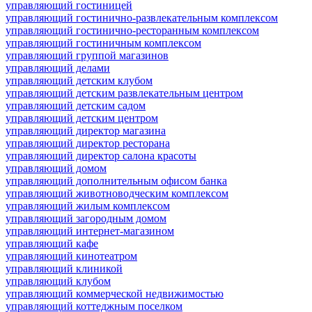
управляющий гостиницей
управляющий гостинично-развлекательным комплексом
управляющий гостинично-ресторанным комплексом
управляющий гостиничным комплексом
управляющий группой магазинов
управляющий делами
управляющий детским клубом
управляющий детским развлекательным центром
управляющий детским садом
управляющий детским центром
управляющий директор магазина
управляющий директор ресторана
управляющий директор салона красоты
управляющий домом
управляющий дополнительным офисом банка
управляющий животноводческим комплексом
управляющий жилым комплексом
управляющий загородным домом
управляющий интернет-магазином
управляющий кафе
управляющий кинотеатром
управляющий клиникой
управляющий клубом
управляющий коммерческой недвижимостью
управляющий коттеджным поселком