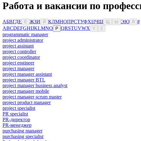
Работа и вакансии по професс
А
Б
В
Г
Д
Е
Ж
З
И
К
Л
М
Н
О
П
Р
С
Т
У
Ф
Х
Ц
Ч
Ш
Э
Ю
#
Ё
Й
Щ
Ы
Я
A
B
C
D
E
F
G
H
I
J
K
L
M
N
O
Q
R
S
T
U
V
W
X
P
Y
Z
programmatic manager
project administrator
project assistant
project controller
project coordinator
project engineer
project manager
project manager assistant
project manager BTL
project manager business analyst
project manager mobile
project manager scrum master
project product manager
project specialist
PR specialist
PR-директор
PR-менеджер
purchasing manager
purchasing specialist