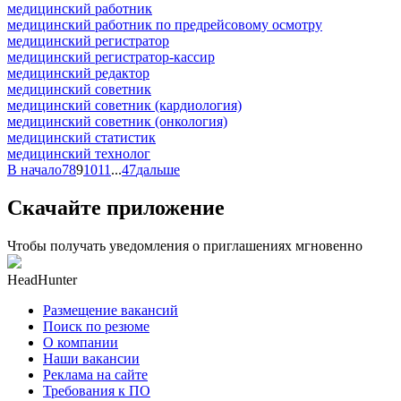
медицинский работник
медицинский работник по предрейсовому осмотру
медицинский регистратор
медицинский регистратор-кассир
медицинский редактор
медицинский советник
медицинский советник (кардиология)
медицинский советник (онкология)
медицинский статистик
медицинский технолог
В начало
7
8
9
10
11
...
47
дальше
Скачайте приложение
Чтобы получать уведомления о приглашениях мгновенно
HeadHunter
Размещение вакансий
Поиск по резюме
О компании
Наши вакансии
Реклама на сайте
Требования к ПО