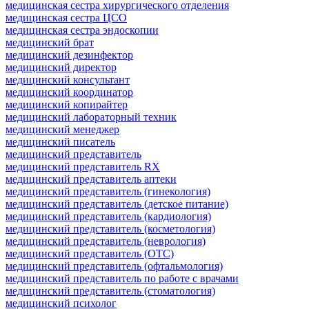
медицинская сестра хирургического отделения
медицинская сестра ЦСО
медицинская сестра эндоскопии
медицинский брат
медицинский дезинфектор
медицинский директор
медицинский консультант
медицинский координатор
медицинский копирайтер
медицинский лабораторный техник
медицинский менеджер
медицинский писатель
медицинский представитель
медицинский представитель RX
медицинский представитель аптеки
медицинский представитель (гинекология)
медицинский представитель (детское питание)
медицинский представитель (кардиология)
медицинский представитель (косметология)
медицинский представитель (неврология)
медицинский представитель (ОТС)
медицинский представитель (офтальмология)
медицинский представитель по работе с врачами
медицинский представитель (стоматология)
медицинский психолог