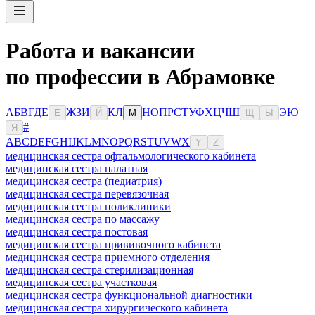
Работа и вакансии
по профессии в Абрамовке
А
Б
В
Г
Д
Е
Ж
З
И
К
Л
Н
О
П
Р
С
Т
У
Ф
Х
Ц
Ч
Ш
Э
Ю
Ё
Й
М
Щ
Ы
#
Я
A
B
C
D
E
F
G
H
I
J
K
L
M
N
O
P
Q
R
S
T
U
V
W
X
Y
Z
медицинская сестра офтальмологического кабинета
медицинская сестра палатная
медицинская сестра (педиатрия)
медицинская сестра перевязочная
медицинская сестра поликлиники
медицинская сестра по массажу
медицинская сестра постовая
медицинская сестра прививочного кабинета
медицинская сестра приемного отделения
медицинская сестра стерилизационная
медицинская сестра участковая
медицинская сестра функциональной диагностики
медицинская сестра хирургического кабинета