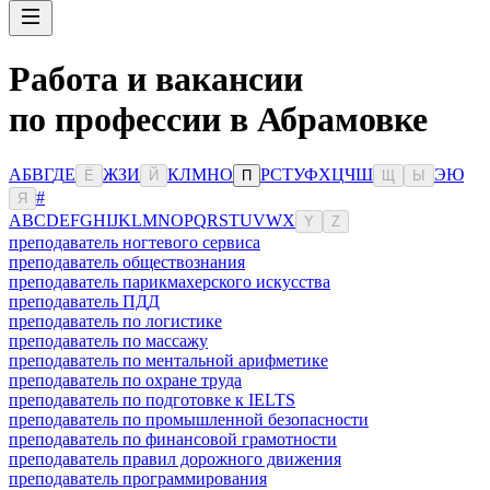
Работа и вакансии
по профессии в Абрамовке
А
Б
В
Г
Д
Е
Ж
З
И
К
Л
М
Н
О
Р
С
Т
У
Ф
Х
Ц
Ч
Ш
Э
Ю
Ё
Й
П
Щ
Ы
#
Я
A
B
C
D
E
F
G
H
I
J
K
L
M
N
O
P
Q
R
S
T
U
V
W
X
Y
Z
преподаватель ногтевого сервиса
преподаватель обществознания
преподаватель парикмахерского искусства
преподаватель ПДД
преподаватель по логистике
преподаватель по массажу
преподаватель по ментальной арифметике
преподаватель по охране труда
преподаватель по подготовке к IELTS
преподаватель по промышленной безопасности
преподаватель по финансовой грамотности
преподаватель правил дорожного движения
преподаватель программирования