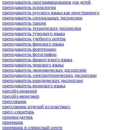
преподаватель программирования для детей
преподаватель психологии
преподаватель русского языка как иностранного
преподаватель специальных дисциплин
преподаватель танцев
преподаватель технических дисциплин
преподаватель турецкого языка
преподаватель учебного центра
преподаватель финского языка
преподаватель фортепиано
преподаватель фотографии
преподаватель французского языка
преподаватель чешского языка
преподаватель экономических дисциплин
преподаватель электротехнических дисциплин
преподаватель юридических дисциплин
преподаватель японского языка
пресейл-инженер
пресейл-менеджер
прессовщик
прессовщик изделий из пластмасс
пресс-секретарь
приемосдатчик
приемщик
приемщик в сервисный центр