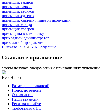
приемщик заказов
приемщик заявок
приемщик звонков
приемщик-сдатчик
приемщик-сдатчик пищевой продукции
приемщик склада
приемщик товаров
приемщица в химчистку
прикладной администратор
прикладной программист
В начало
12
13
14
15
16
...
22
дальше
Скачайте приложение
Чтобы получать уведомления о приглашениях мгновенно
HeadHunter
Размещение вакансий
Поиск по резюме
О компании
Наши вакансии
Реклама на сайте
Требования к ПО